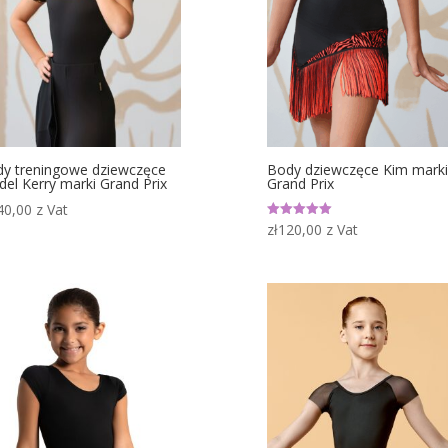
y treningowe dziewczęce
Body dziewczęce Kim marki
el Kerry marki Grand Prix
Grand Prix
40,00
z Vat
zł
120,00
z Vat
Oceniono
5.00
na 5