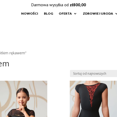
Darmowa wysyłka od
zł
800,00
NOWOŚCI
BLOG
OFERTA
ZDROWIE I URODA
rótkim rękawem”
wem