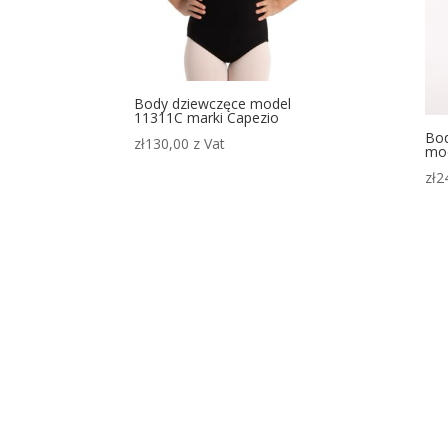
Body dziewczęce model
11311C marki Capezio
Bod
zł
130,00
z Vat
mod
zł
2