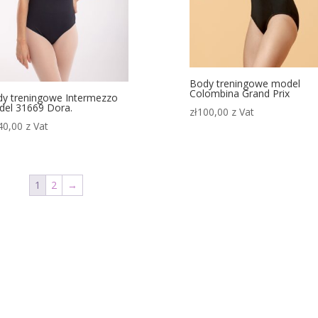
Body treningowe model
Colombina Grand Prix
y treningowe Intermezzo
el 31669 Dora.
zł
100,00
z Vat
40,00
z Vat
1
2
→