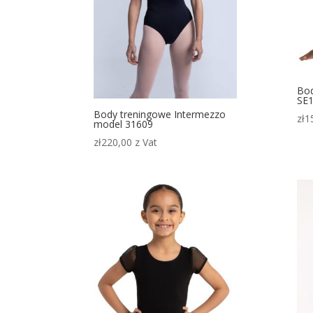
Bod
SE1
Body treningowe Intermezzo
zł
1
model 31609
zł
220,00
z Vat