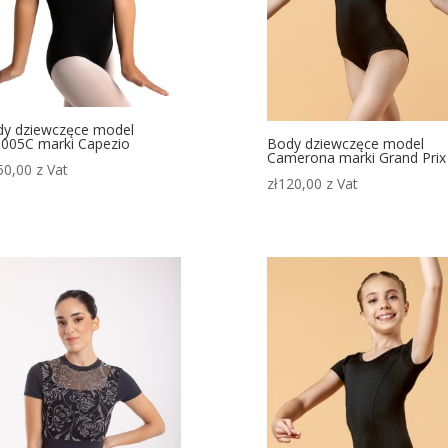
y dziewczęce model
Body dziewczęce model
005C marki Capezio
Camerona marki Grand Prix
50,00
z Vat
zł
120,00
z Vat