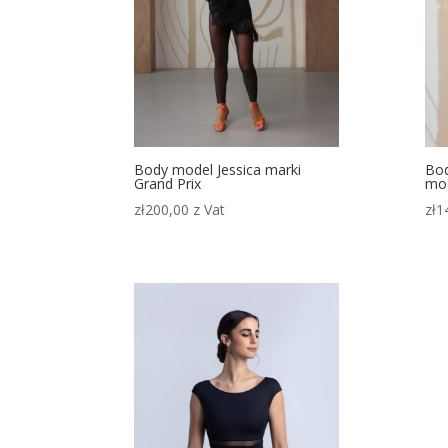
Body model Jessica marki
Bod
Grand Prix
mod
zł
200,00
z Vat
zł
1