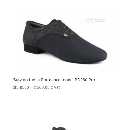
Buty do tańca Portdance model PD030 Pro
Zakres
zł
540,00
–
zł
560,00
z Vat
cen:
od
zł540,00
do
zł560,00