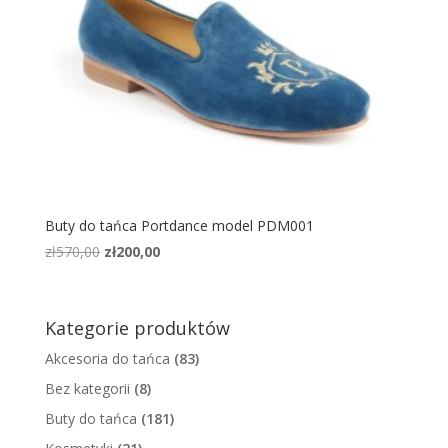
Buty do tańca Portdance model PDM001
Pierwotna
Aktualna
zł
570,00
zł
200,00
cena
cena
wynosiła:
wynosi:
zł570,00.
zł200,00.
Kategorie produktów
Akcesoria do tańca
(83)
Bez kategorii
(8)
Buty do tańca
(181)