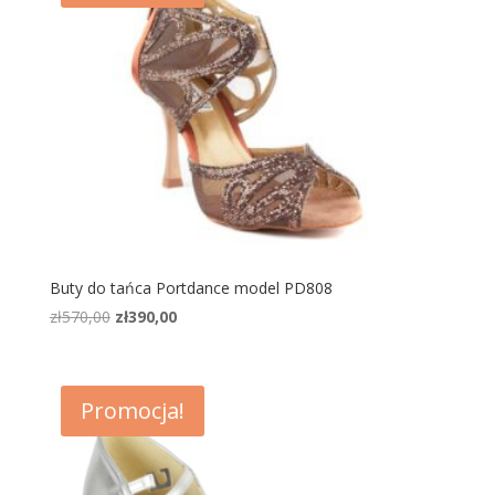
Buty do tańca Portdance model PD808
Pierwotna
Aktualna
zł
570,00
zł
390,00
cena
cena
wynosiła:
wynosi:
zł570,00.
zł390,00.
Promocja!