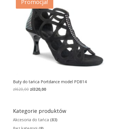
Promocja!
Buty do tańca Portdance model PD814
Pierwotna
Aktualna
zł
620,00
zł
320,00
cena
cena
wynosiła:
wynosi:
zł620,00.
zł320,00.
Kategorie produktów
Akcesoria do tańca
(83)
Bez kategorii
(8)