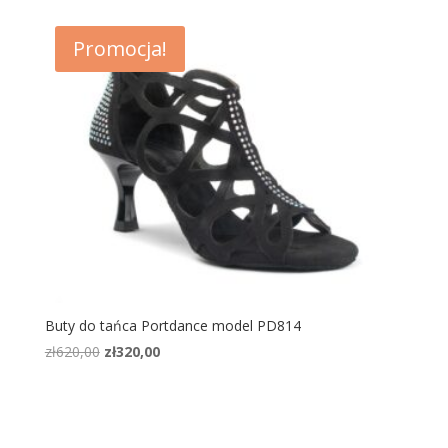
wynosiła:
wynosi:
zł690,00.
zł560,00.
Promocja!
Buty do tańca Portdance model PD814
Pierwotna
Aktualna
zł
620,00
zł
320,00
cena
cena
wynosiła:
wynosi:
zł620,00.
zł320,00.