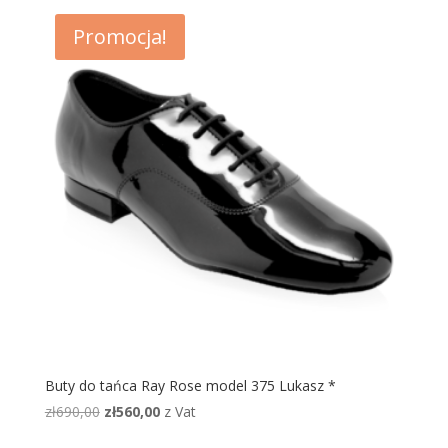
Promocja!
Buty do tańca Ray Rose model 375 Lukasz *
Pierwotna
Aktualna
zł
690,00
zł
560,00
z Vat
cena
cena