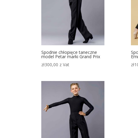
Spodnie chłopięce taneczne
Spo
model Petar marki Grand Prix
Emm
zł
300,00
z Vat
zł
1