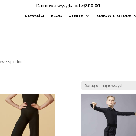
Darmowa wysyłka od
zł
800,00
NOWOŚCI
BLOG
OFERTA
ZDROWIE I URODA
owe spodnie”
e
h