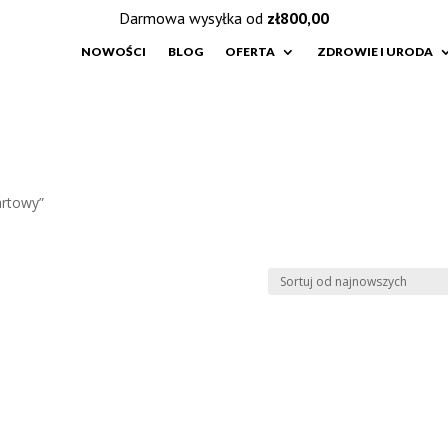
Darmowa wysyłka od
zł
800,00
NOWOŚCI
BLOG
OFERTA
ZDROWIE I URODA
artowy”