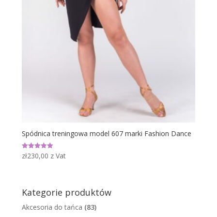
Spódnica treningowa model 607 marki Fashion Dance
zł
230,00
z Vat
Oceniono
5.00
na 5
Kategorie produktów
Akcesoria do tańca
(83)