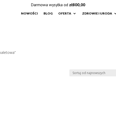
Darmowa wysyłka od
zł
800,00
NOWOŚCI
BLOG
OFERTA
ZDROWIE I URODA
baletowa”