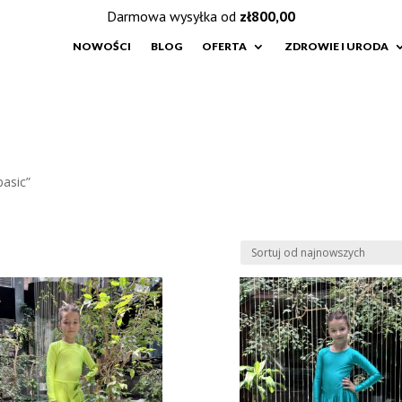
Darmowa wysyłka od
zł
800,00
NOWOŚCI
BLOG
OFERTA
ZDROWIE I URODA
basic”
e
h