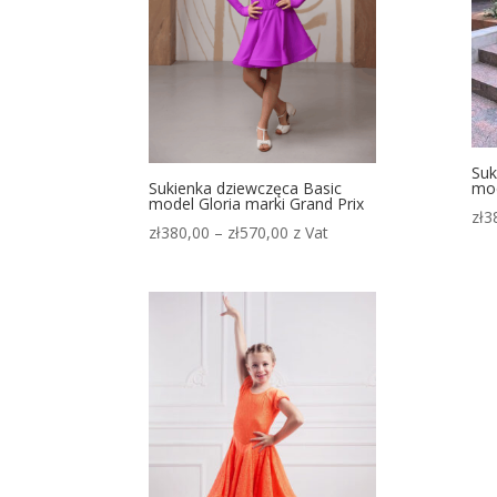
Suk
Sukienka dziewczęca Basic
mod
model Gloria marki Grand Prix
zł
3
Zakres
zł
380,00
–
zł
570,00
z Vat
cen:
od
zł380,00
do
zł570,00