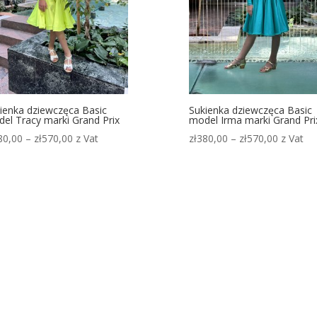
ienka dziewczęca Basic
Sukienka dziewczęca Basic
el Tracy marki Grand Prix
model Irma marki Grand Pri
Zakres
Zakres
80,00
–
zł
570,00
z Vat
zł
380,00
–
zł
570,00
z Vat
cen:
cen:
od
od
zł380,00
zł380,00
do
do
zł570,00
zł570,00