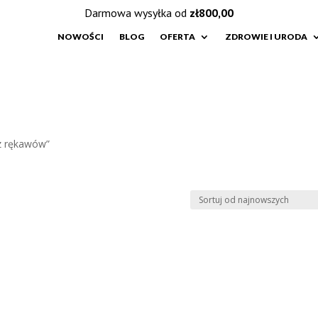
Darmowa wysyłka od
zł
800,00
NOWOŚCI
BLOG
OFERTA
ZDROWIE I URODA
z rękawów”