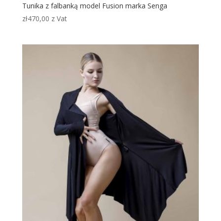
Tunika z falbanką model Fusion marka Senga
zł
470,00
z Vat