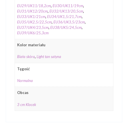
EU29/UK11/18,2cm
,
EU30/UK11/19cm
,
EU31/UK12/20cm
,
EU32/UK13/20,5cm
,
EU33/UK1/21cm
,
EU34/UK1,5/21,7cm
,
EU35/UK2,5/22,5cm
,
EU36/UK3,5/23cm
,
EU37/UK4/23,5cm
,
EU38/UK5/24,5cm
,
EU39/UK6/25,3cm
Kolor materiału
Biała skóra
,
Light tan satyna
Tęgość
Normalna
Obcas
3 cm Klocek