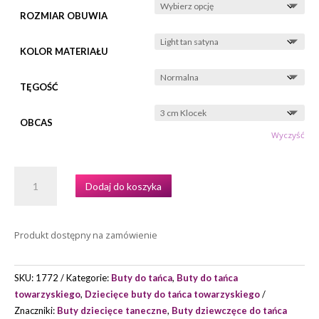
do
zł490,00
ROZMIAR OBUWIA
KOLOR MATERIAŁU
TĘGOŚĆ
OBCAS
Wyczyść
ILOŚĆ
Dodaj do koszyka
BUTY
DO
TAŃCA
Produkt dostępny na zamówienie
PORTDANCE
MODEL
PD301/30
SKU:
1772
Kategorie:
Buty do tańca
,
Buty do tańca
towarzyskiego
,
Dziecięce buty do tańca towarzyskiego
Znaczniki:
Buty dziecięce taneczne
,
Buty dziewczęce do tańca