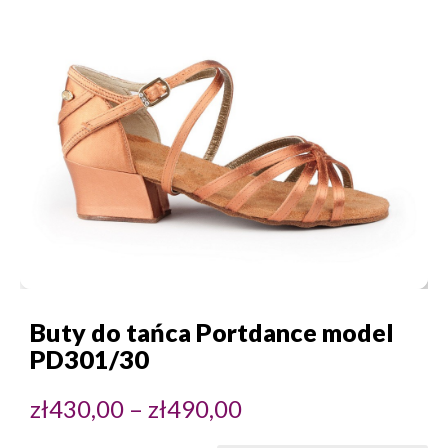
Buty do tańca Portdance model
PD301/30
Zakres
zł
430,00
–
zł
490,00
cen:
od
zł430,00