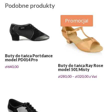
Podobne produkty
Promocja!
Buty do tańca Portdance
model PD014 Pro
Buty do tańca Ray Rose
zł
640,00
model 501 Misty
Zakres
zł
280,00
–
zł
320,00
z Vat
cen:
od
zł280,00
do
zł320,00