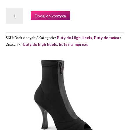
ILOŚĆ
Dodaj do koszyka
BUTY
DO
TAŃCA
PORTDANCE
SKU:
Brak danych
Kategorie:
Buty do High Heels
,
Buty do tańca
MODEL
Znaczniki:
buty do high heels
,
buty na impreze
RITA