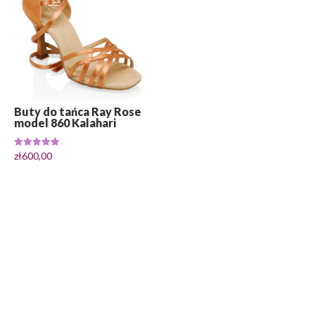
zł620,00
Buty do tańca Ray Rose
model 860 Kalahari
Oceniono
zł
600,00
5.00
na 5