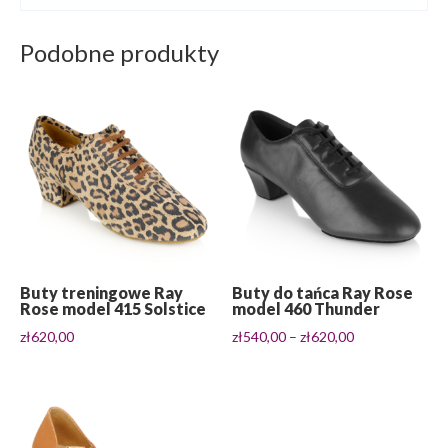
Podobne produkty
Buty treningowe Ray
Buty do tańca Ray Rose
Rose model 415 Solstice
model 460 Thunder
Zakres
zł
620,00
zł
540,00
–
zł
620,00
cen:
od
zł540,00
do