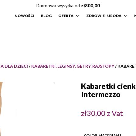
Darmowa wysyłka od
zł
800,00
NOWOŚCI
BLOG
OFERTA
ZDROWIE I URODA
A DLA DZIECI
/
KABARETKI, LEGINSY, GETRY, RAJSTOPY
/ KABARE
Kabaretki cien
Intermezzo
zł
30,00
z Vat
KOLOR MATERIAŁU