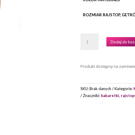
ROZMIAR RAJSTOP, GETR
ILOŚĆ
Dodaj do kos
KABARETKI
CIENKIE
MODEL
0816
Produkt dostępny na zamówi
MARKI
INTERMEZZO
SKU:
Brak danych
Kategorie:
Znaczniki:
kabaretki
,
rajstop