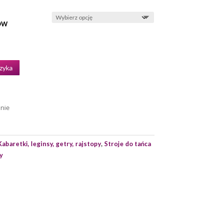
ÓW
zyka
enie
Kabaretki, leginsy, getry, rajstopy
,
Stroje do tańca
y