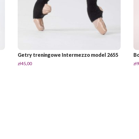
Getry treningowe Intermezzo model 2655
Bo
zł
45,00
zł