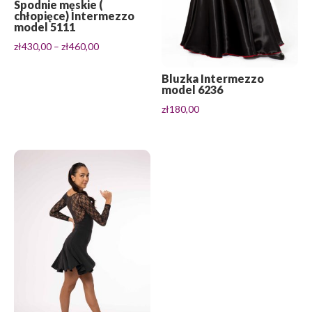
Spodnie męskie (
chłopięce) Intermezzo
model 5111
Zakres
zł
430,00
–
zł
460,00
cen:
od
Bluzka Intermezzo
model 6236
zł430,00
zł
180,00
do
zł460,00