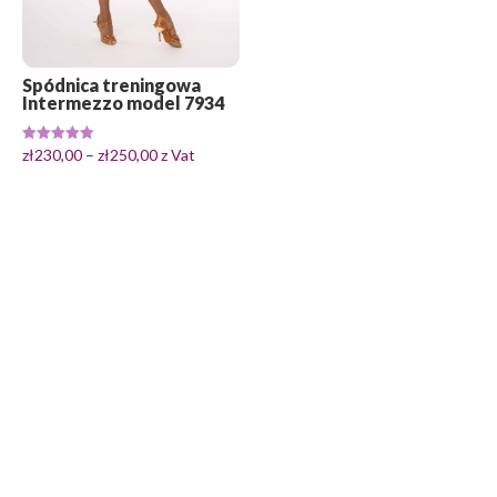
Spódnica treningowa
Intermezzo model 7934
Zakres
Oceniono
zł
230,00
–
zł
250,00
z Vat
5.00
cen:
na 5
od
zł230,00
do
zł250,00