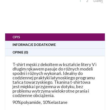
1
2
Dalej
OPIS
INFORMACJE DODATKOWE
OPINIE (0)
T-shirt męski z dekoltem w kształcie litery V i
długim rękawem pasuje do różnych modeli
spodni i różnych wykonań. Idealny do
codziennej praktyki latynoskiego programu
tańca towarzyskiego. Tkanina t-shirtowa
jest miękka i przyjemna w dotyku, bez
problemu wytrzyma wielokrotne prania i
codzienne obciążenia.
90%polyamide, 10%elastane