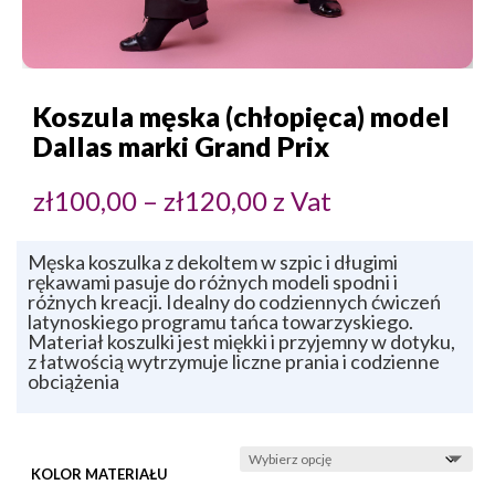
Koszula męska (chłopięca) model
Dallas marki Grand Prix
Zakres
zł
100,00
–
zł
120,00
z Vat
cen:
od
zł100,00
do
Męska koszulka z dekoltem w szpic i długimi
zł120,00
rękawami pasuje do różnych modeli spodni i
różnych kreacji. Idealny do codziennych ćwiczeń
latynoskiego programu tańca towarzyskiego.
Materiał koszulki jest miękki i przyjemny w dotyku,
z łatwością wytrzymuje liczne prania i codzienne
obciążenia
KOLOR MATERIAŁU