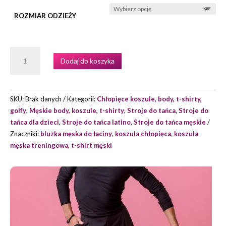
ROZMIAR ODZIEŻY
ILOŚĆ
Dodaj do koszyka
KOSZULA
MĘSKA
(CHŁOPIĘCA)
MODEL
SKU:
Brak danych
Kategorii:
Chłopięce koszule, body, t-shirty,
DALLAS
golfy
,
Męskie body, koszule, t-shirty
,
Stroje do tańca
,
Stroje do
MARKI
tańca dla dzieci
,
Stroje do tańca latino
,
Stroje do tańca męskie
GRAND
Znaczniki:
bluzka męska do łaciny
,
koszula chłopięca
,
koszula
PRIX
męska treningowa
,
t-shirt męski