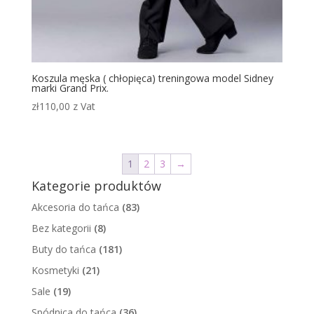
Koszula męska ( chłopięca) treningowa model Sidney
marki Grand Prix.
zł
110,00
z Vat
1
2
3
→
Kategorie produktów
Akcesoria do tańca
(83)
Bez kategorii
(8)
Buty do tańca
(181)
Kosmetyki
(21)
Sale
(19)
Spódnica do tańca
(36)