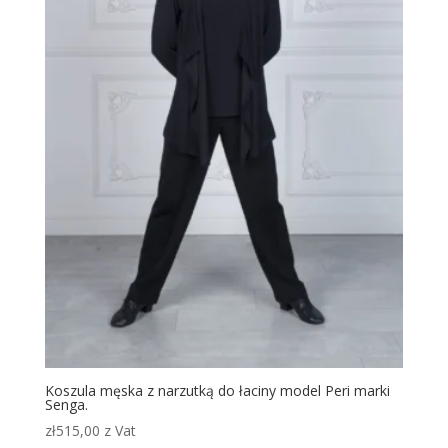
Koszula męska z narzutką do łaciny model Peri marki
Senga.
zł
515,00
z Vat