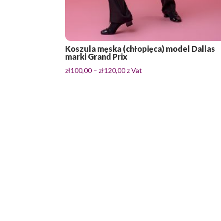
Koszula męska (chłopięca) model Dallas
marki Grand Prix
Zakres
zł
100,00
–
zł
120,00
z Vat
cen:
od
zł100,00
do
zł120,00