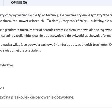
OPINIE (0)
y chcą wyróżniać się nie tylko techniką, ale również stylem. Asymetryczne ci
aje charakteru nawet w bezruchu. To detal, który robi różnicę — subtelny, ale
ie ograniczała ruchu. Materiał pracuje razem z ciałem, zapewniając pełną sw
 dzianina z poliamidu idealnie dopasowuje się do sylwetki, zachowując form
dprowadza wilgoć, co pozwala zachować komfort podczas długich treningów.
do świadomej pracy z ciałem.
 sylwetkę
cia
szyć na płasko, lekkie parowanie dozwolone.