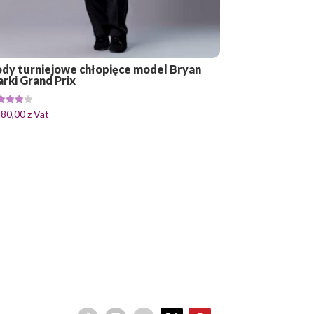
dy turniejowe chłopięce model Bryan
rki Grand Prix
niono
280,00
z Vat
0
5