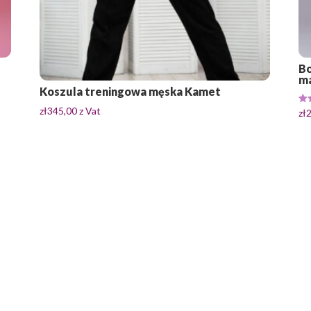
Bo
ma
Koszula treningowa męska Kamet
zł
345,00
z Vat
Oce
zł
4.0
na 