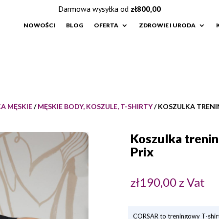
Darmowa wysyłka od
zł
800,00
NOWOŚCI
BLOG
OFERTA
ZDROWIE I URODA
A MĘSKIE
/
MĘSKIE BODY, KOSZULE, T-SHIRTY
/ KOSZULKA TREN
Koszulka treni
Prix
zł
190,00
z Vat
CORSAR to treningowy T-shirt