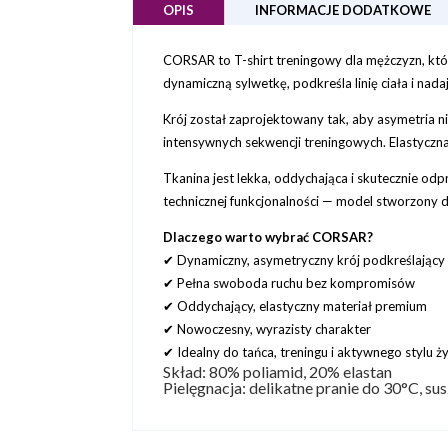
OPIS
INFORMACJE DODATKOWE
CORSAR to T-shirt treningowy dla mężczyzn, którz
dynamiczną sylwetkę, podkreśla linię ciała i nad
Krój został zaprojektowany tak, aby asymetria n
intensywnych sekwencji treningowych. Elastyczna
Tkanina jest lekka, oddychająca i skutecznie o
technicznej funkcjonalności — model stworzony 
Dlaczego warto wybrać CORSAR?
✔ Dynamiczny, asymetryczny krój podkreślający
✔ Pełna swoboda ruchu bez kompromisów
✔ Oddychający, elastyczny materiał premium
✔ Nowoczesny, wyrazisty charakter
✔ Idealny do tańca, treningu i aktywnego stylu ży
Skład: 80% poliamid, 20% elastan
Pielęgnacja: delikatne pranie do 30°C, su