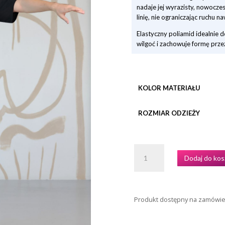
nadaje jej wyrazisty, nowocze
linię, nie ograniczając ruchu
Elastyczny poliamid idealnie 
wilgoć i zachowuje formę przez
KOLOR MATERIAŁU
ROZMIAR ODZIEŻY
ILOŚĆ
Dodaj do kos
KOSZULKA
TRENINGOWA
CORSAR
MARKI
Produkt dostępny na zamówi
GRAND
PRIX