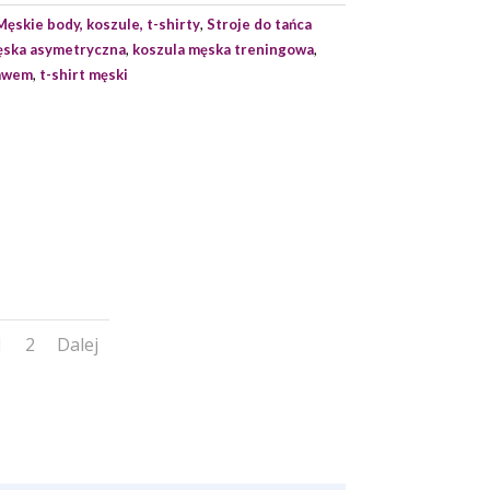
Męskie body, koszule, t-shirty
,
Stroje do tańca
ęska asymetryczna
,
koszula męska treningowa
,
kawem
,
t-shirt męski
1
2
Dalej