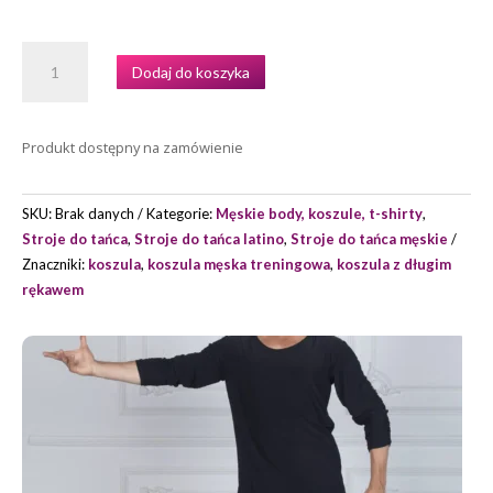
ILOŚĆ
Dodaj do koszyka
KOSZULA
MĘSKA
DO
Produkt dostępny na zamówienie
ŁACINY
MODEL
LONZO
SKU:
Brak danych
Kategorie:
Męskie body, koszule, t-shirty
,
MARKI
Stroje do tańca
,
Stroje do tańca latino
,
Stroje do tańca męskie
SENGA.
Znaczniki:
koszula
,
koszula męska treningowa
,
koszula z długim
rękawem