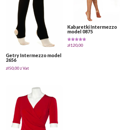
Kabaretki Intermezzo
model 0875
Oceniono
zł
120,00
5.00
na 5
Getry Intermezzo model
2656
zł
50,00
z Vat