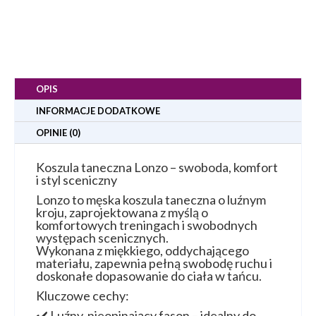
OPIS
INFORMACJE DODATKOWE
OPINIE (0)
Koszula taneczna Lonzo – swoboda, komfort
i styl sceniczny
Lonzo to męska koszula taneczna o luźnym
kroju, zaprojektowana z myślą o
komfortowych treningach i swobodnych
występach scenicznych.
Wykonana z miękkiego, oddychającego
materiału, zapewnia pełną swobodę ruchu i
doskonałe dopasowanie do ciała w tańcu.
Kluczowe cechy:
✔️ Luźny, nieopinający fason – idealny do