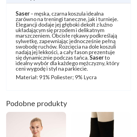
Saser
– męska, czarna koszula idealna
zarówno na treningi taneczne, jak i turnieje.
Elegancji dodaje jej głęboki dekolt z luźno
układającym się przodem i delikatnym
marszczeniem. Obcisłe rękawy podkreślają
sylwetkę, zapewniając jednocześnie pełną
swobodę ruchów. Rozcięcia na dole koszuli
nadają jej lekkości, a cały fason prezentuje
się dynamicznie podczas tańca.
Saser
to
idealny wybór dla każdego mężczyzny, który
ceni wygodę i styl na parkiecie.
Materiał: 91% Poliester; 9% Lycra
Podobne produkty