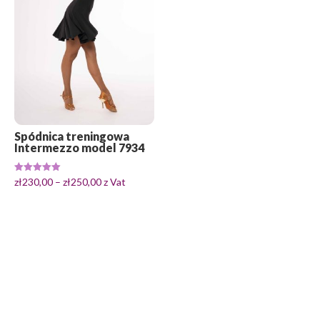
Spódnica treningowa
Intermezzo model 7934
Zakres
Oceniono
zł
230,00
–
zł
250,00
z Vat
5.00
cen:
na 5
od
zł230,00
do
zł250,00