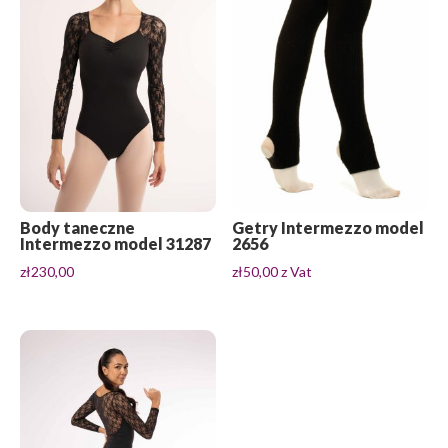
Body taneczne
Getry Intermezzo model
Intermezzo model 31287
2656
zł
230,00
zł
50,00
z Vat