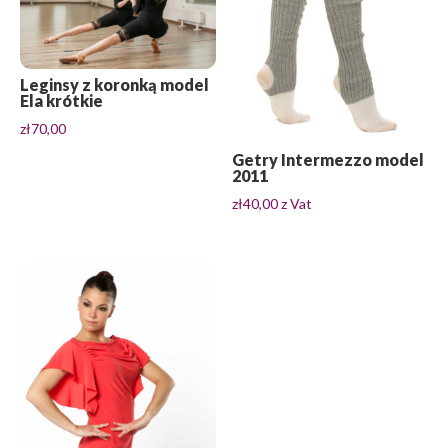
Leginsy z koronką model
Ela krótkie
zł
70,00
Getry Intermezzo model
2011
zł
40,00
z Vat