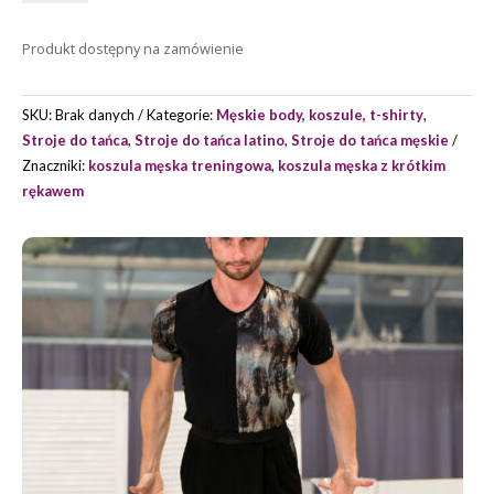
Z
KRÓTKIM
Produkt dostępny na zamówienie
RĘKAWEM
MODEL
LHOTSE
SKU:
Brak danych
Kategorie:
Męskie body, koszule, t-shirty
,
*
Stroje do tańca
,
Stroje do tańca latino
,
Stroje do tańca męskie
Znaczniki:
koszula męska treningowa
,
koszula męska z krótkim
rękawem