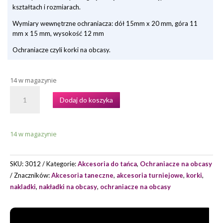
kształtach i rozmiarach.
Wymiary wewnętrzne ochraniacza: dół 15mm x 20 mm, góra 11
mm x 15 mm, wysokość 12 mm
Ochraniacze czyli korki na obcasy.
14 w magazynie
ILOŚĆ
Dodaj do koszyka
OCHRANIACZE
NA
OBCASY
14 w magazynie
HP
28
SKU:
3012
Kategorie:
Akcesoria do tańca
,
Ochraniacze na obcasy
Znaczników:
Akcesoria taneczne
,
akcesoria turniejowe
,
korki
,
nakladki
,
nakładki na obcasy
,
ochraniacze na obcasy