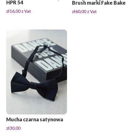
HPR 54
Brush marki Fake Bake
zł
16,00
z Vat
zł
60,00
z Vat
Mucha czarna satynowa
zł
30,00