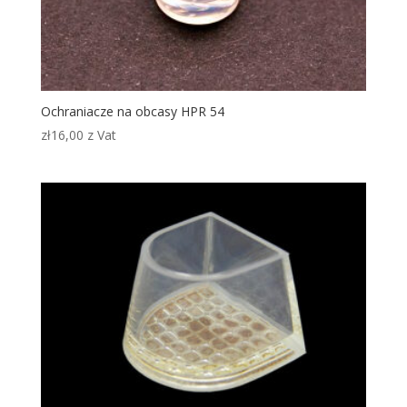
Ochraniacze na obcasy HPR 54
zł
16,00
z Vat