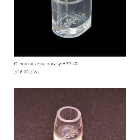
Ochraniacze na obcasy HPR 40
zł
16,00
z Vat