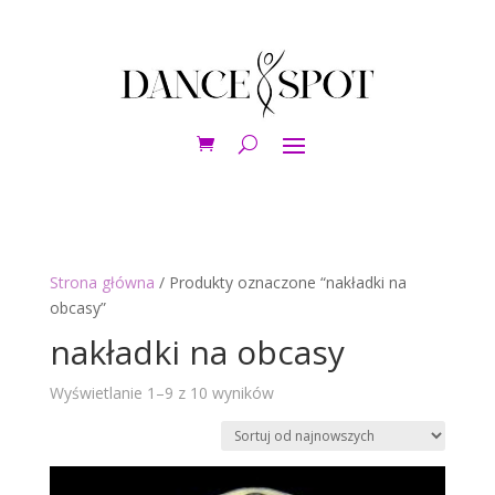
Strona główna
/ Produkty oznaczone “nakładki na
obcasy”
nakładki na obcasy
Posortowane
Wyświetlanie 1–9 z 10 wyników
według
najnowszych