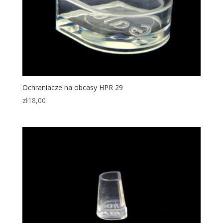
Ochraniacze na obcasy HPR 29
zł
18,00