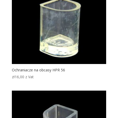
Ochraniacze na obcasy HPR 56
zł
16,00
z Vat