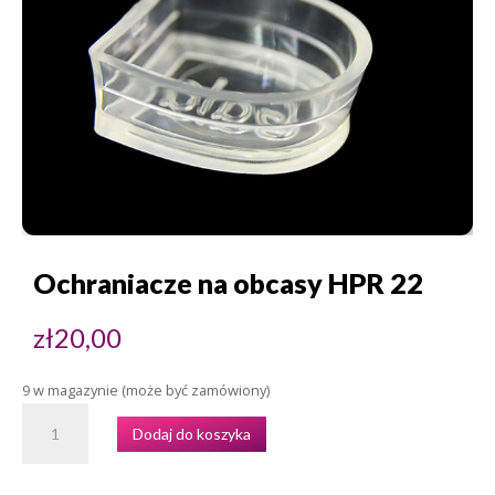
Ochraniacze na obcasy HPR 22
zł
20,00
9 w magazynie (może być zamówiony)
ILOŚĆ
Dodaj do koszyka
OCHRANIACZE
NA
OBCASY