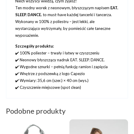
Niech wszyscy wiedzą, czym żyjesz!
Ten modny worek z neonowym, błyszczącym napisem
EAT.
SLEEP. DANCE.
to must-have każdej tancerki i tancerza.
Wykonany w 100% z poliestru – jest lekki, ale
wystarczająco wytrzymały, by pomieścić całe taneczne
wyposażenie.
Szczegóły produktu:
✔️ 100% poliester – trwały i łatwy w czyszczeniu
✔️ Neonowy błyszczący nadruk EAT. SLEEP. DANCE.
✔️ Wygodne sznurki – pełnią funkcję ramion i zapięcia
✔️ Wnętrze z podszewką z logo Capezio
✔️ Wymiary: 35,6 cm (szer.) × 40 cm (wys.)
✔️ Czyszczenie miejscowe (spot clean)
Podobne produkty