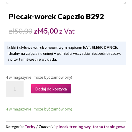
Plecak-worek Capezio B292
Pierwotna
Aktualna
zł
50,00
zł
45,00
z Vat
cena
cena
wynosiła:
wynosi:
zł50,00.
zł45,00.
Lekki i stylowy worek z neonowym napisem
EAT. SLEEP. DANCE.
Idealny na zajęcia i treningi – pomieści wszystkie niezbędne rzeczy,
a przy tym świetnie wygląda.
4 w magazynie (może być zamówiony)
ILOŚĆ
Dodaj do koszyka
PLECAK-
WOREK
CAPEZIO
4 w magazynie (może być zamówiony)
B292
Kategoria:
Torby
Znaczniki:
plecak treningowy
,
torba treningowa