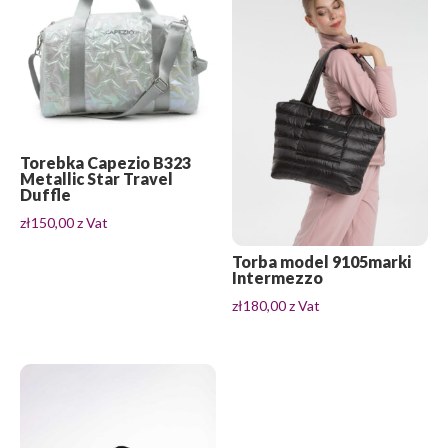
Torebka Capezio B323
Metallic Star Travel
Duffle
zł
150,00
z Vat
Torba model 9105marki
Intermezzo
zł
180,00
z Vat