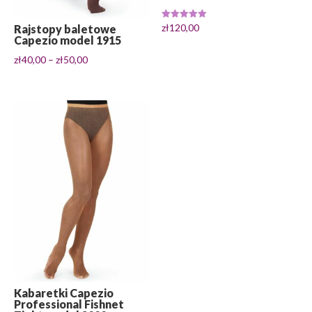
Oceniono
zł
120,00
Rajstopy baletowe
5.00
Capezio model 1915
na 5
Zakres
zł
40,00
–
zł
50,00
cen:
od
zł40,00
do
zł50,00
Kabaretki Capezio
Professional Fishnet