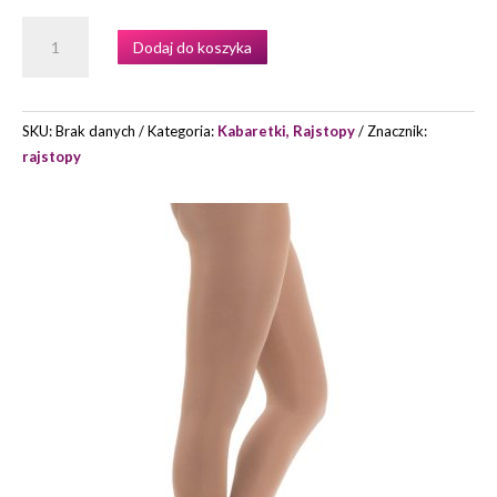
ILOŚĆ
Dodaj do koszyka
RAJSTOPY
ULTRA
HOLD
FOOTED
SKU:
Brak danych
Kategoria:
Kabaretki, Rajstopy
Znacznik:
TIGHT
rajstopy
N14
MARKI
CAPEZIO