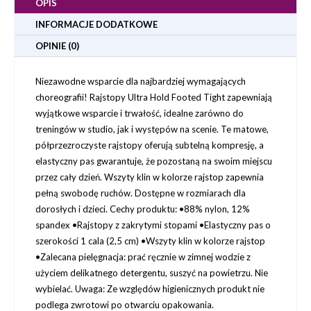
OPIS
INFORMACJE DODATKOWE
OPINIE (0)
Niezawodne wsparcie dla najbardziej wymagających
choreografii! Rajstopy Ultra Hold Footed Tight zapewniają
wyjątkowe wsparcie i trwałość, idealne zarówno do
treningów w studio, jak i występów na scenie. Te matowe,
półprzezroczyste rajstopy oferują subtelną kompresję, a
elastyczny pas gwarantuje, że pozostaną na swoim miejscu
przez cały dzień. Wszyty klin w kolorze rajstop zapewnia
pełną swobodę ruchów. Dostępne w rozmiarach dla
dorosłych i dzieci. Cechy produktu: •88% nylon, 12%
spandex •Rajstopy z zakrytymi stopami •Elastyczny pas o
szerokości 1 cala (2,5 cm) •Wszyty klin w kolorze rajstop
•Zalecana pielęgnacja: prać ręcznie w zimnej wodzie z
użyciem delikatnego detergentu, suszyć na powietrzu. Nie
wybielać. Uwaga: Ze względów higienicznych produkt nie
podlega zwrotowi po otwarciu opakowania.