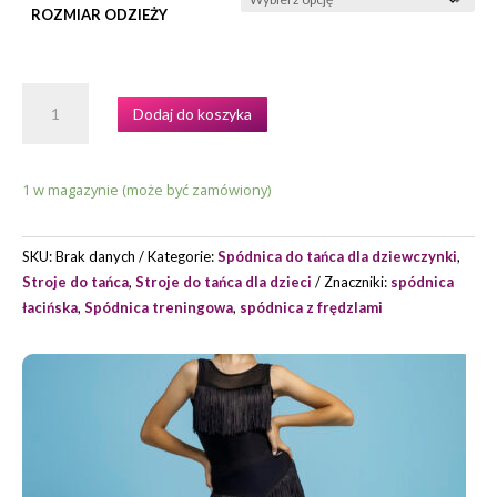
ROZMIAR ODZIEŻY
ILOŚĆ
Dodaj do koszyka
SPÓDNICA
TRENINGOWA
MODEL
1 w magazynie (może być zamówiony)
KAIA
MARKI
GRAND
SKU:
Brak danych
Kategorie:
Spódnica do tańca dla dziewczynki
,
PRIX.
Stroje do tańca
,
Stroje do tańca dla dzieci
Znaczniki:
spódnica
łacińska
,
Spódnica treningowa
,
spódnica z frędzlami