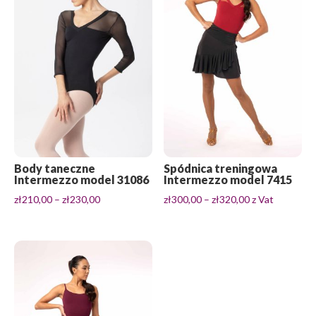
Body taneczne
Spódnica treningowa
Intermezzo model 31086
Intermezzo model 7415
Zakres
Zakres
zł
210,00
–
zł
230,00
zł
300,00
–
zł
320,00
z Vat
cen:
cen:
od
od
zł210,00
zł300,00
do
do
zł230,00
zł320,00