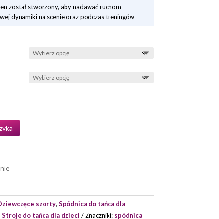
ten został stworzony, aby nadawać ruchom
owej dynamiki na scenie oraz podczas treningów
zyka
enie
Dziewczęce szorty
,
Spódnica do tańca dla
,
Stroje do tańca dla dzieci
Znaczniki:
spódnica