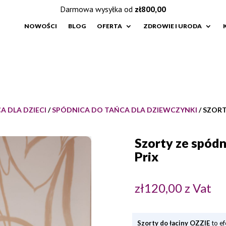
Darmowa wysyłka od
zł
800,00
NOWOŚCI
BLOG
OFERTA
ZDROWIE I URODA
A DLA DZIECI
/
SPÓDNICA DO TAŃCA DLA DZIEWCZYNKI
/ SZOR
Szorty ze spódn
Prix
zł
120,00
z Vat
Szorty do łaciny OZZIE
to ef