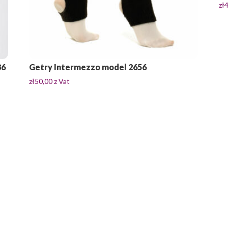
zł
86
Getry Intermezzo model 2656
zł
50,00
z Vat