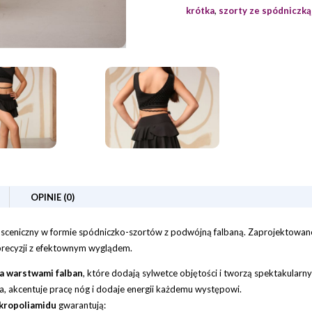
krótka
,
szorty ze spódniczką
OPINIE (0)
ceniczny w formie spódniczko-szortów z podwójną falbaną. Zaprojektowane,
 precyzji z efektownym wyglądem.
 warstwami falban
, które dodają sylwetce objętości i tworzą spektakular
a, akcentuje pracę nóg i dodaje energii każdemu występowi.
kropoliamidu
gwarantują: