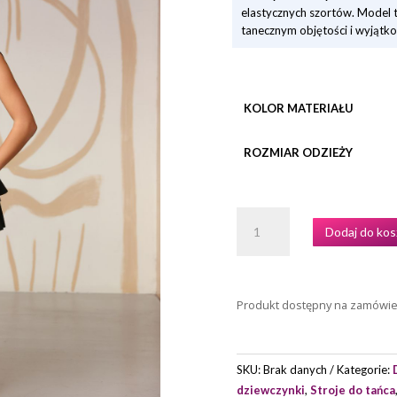
elastycznych szortów. Model 
tanecznym objętości i wyjątk
KOLOR MATERIAŁU
ROZMIAR ODZIEŻY
ILOŚĆ
Dodaj do kos
SZORTY
ZE
SPÓDNICZKĄ
OZZIE
Produkt dostępny na zamówi
MARKI
GRAND
PRIX
SKU:
Brak danych
Kategorie:
dziewczynki
,
Stroje do tańca