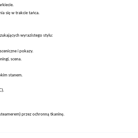
rkiecie.
ia się w trakcie tańca.
ukających wyrazistego stylu:
sceniczne i pokazy.
ingi, scena.
okim stanem.
C).
steamerem) przez ochronną tkaninę.