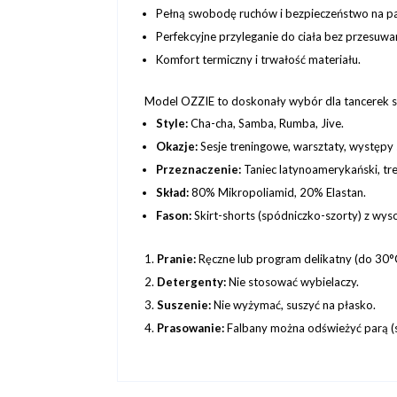
Pełną swobodę ruchów i bezpieczeństwo na pa
Perfekcyjne przyleganie do ciała bez przesuwan
Komfort termiczny i trwałość materiału.
Model OZZIE to doskonały wybór dla tancerek sz
Style:
Cha-cha, Samba, Rumba, Jive.
Okazje:
Sesje treningowe, warsztaty, występy 
Przeznaczenie:
Taniec latynoamerykański, tren
Skład:
80% Mikropoliamid, 20% Elastan.
Fason:
Skirt-shorts (spódniczko-szorty) z wys
Pranie:
Ręczne lub program delikatny (do 30°
Detergenty:
Nie stosować wybielaczy.
Suszenie:
Nie wyżymać, suszyć na płasko.
Prasowanie:
Falbany można odświeżyć parą (