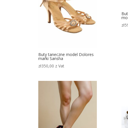
But
mo
zł
5
Buty taneczne model Dolores
marki Sansha
zł
350,00
z Vat