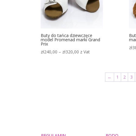
Buty do tańca dziewczęce
But
model Promenad marki Grand
mar
Prix
zł
3
Zakres
zł
240,00
–
zł
320,00
z Vat
cen:
od
zł240,00
←
1
2
3
do
zł320,00
REGULAMIN
RODO