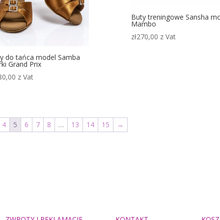
Buty treningowe Sansha m
Mambo
zł
270,00
z Vat
y do tańca model Samba
ki Grand Prix
80,00
z Vat
4
5
6
7
8
…
13
14
15
→
ZWROTY I REKLAMACJE
KONTAKT
KOSZ