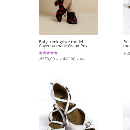
Buty treningowe model
But
Cayenna marki Grand Prix
mod
zł
3
Zakres
zł
370,00
–
zł
440,00
z Vat
Oceniono
5.00
cen:
na 5
od
zł370,00
do
zł440,00