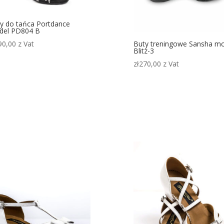
y do tańca Portdance
del PD804 B
90,00
z Vat
Buty treningowe Sansha m
Blitz-3
zł
270,00
z Vat