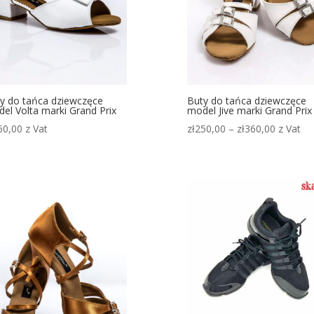
y do tańca dziewczęce
Buty do tańca dziewczęce
el Volta marki Grand Prix
model Jive marki Grand Prix
Zakres
60,00
z Vat
zł
250,00
–
zł
360,00
z Vat
cen:
od
zł250,00
do
zł360,00