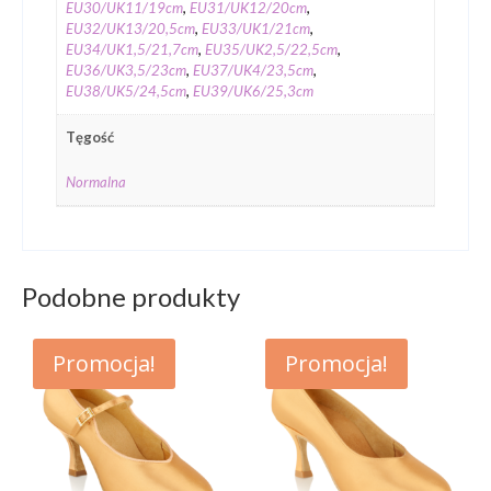
EU30/UK11/19cm
,
EU31/UK12/20cm
,
EU32/UK13/20,5cm
,
EU33/UK1/21cm
,
EU34/UK1,5/21,7cm
,
EU35/UK2,5/22,5cm
,
EU36/UK3,5/23cm
,
EU37/UK4/23,5cm
,
EU38/UK5/24,5cm
,
EU39/UK6/25,3cm
Tęgość
Normalna
Podobne produkty
Promocja!
Promocja!