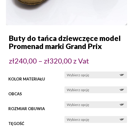
Buty do tańca dziewczęce model
Promenad marki Grand Prix
Zakres
zł
240,00
–
zł
320,00
z Vat
cen:
od
zł240,00
do
zł320,00
KOLOR MATERIAŁU
OBCAS
ROZMIAR OBUWIA
TĘGOŚĆ