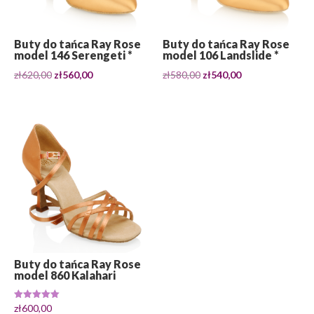
Buty do tańca Ray Rose
Buty do tańca Ray Rose
model 146 Serengeti *
model 106 Landslide *
Pierwotna
Aktualna
Pierwotna
Aktualna
zł
620,00
zł
560,00
zł
580,00
zł
540,00
cena
cena
cena
cena
wynosiła:
wynosi:
wynosiła:
wynosi:
zł620,00.
zł560,00.
zł580,00.
zł540,00.
Buty do tańca Ray Rose
model 860 Kalahari
Oceniono
zł
600,00