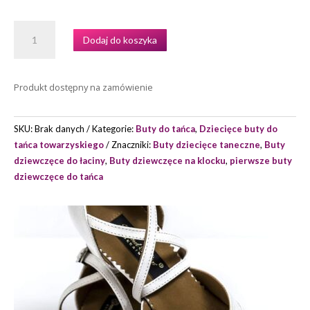
ILOŚĆ
Dodaj do koszyka
BUTY
DO
TAŃCA
Produkt dostępny na zamówienie
DZIEWCZĘCE
MODEL
PROMENAD
SKU:
Brak danych
Kategorie:
Buty do tańca
,
Dziecięce buty do
MARKI
tańca towarzyskiego
Znaczniki:
Buty dziecięce taneczne
,
Buty
GRAND
dziewczęce do łaciny
,
Buty dziewczęce na klocku
,
pierwsze buty
PRIX
dziewczęce do tańca