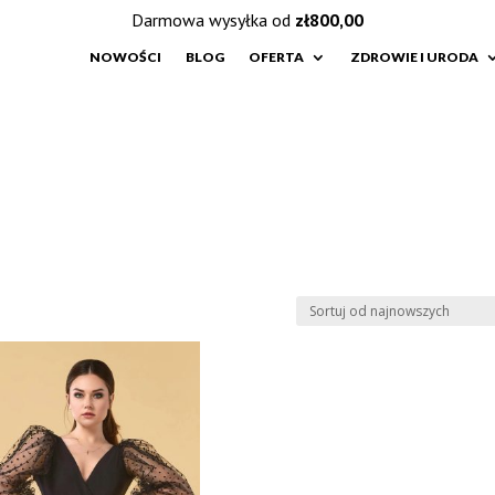
Darmowa wysyłka od
zł
800,00
NOWOŚCI
BLOG
OFERTA
ZDROWIE I URODA
e
h