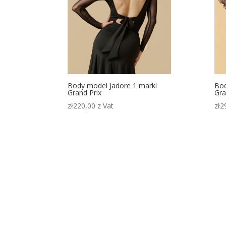
Body model Jadore 1 marki
Bod
Grand Prix
Gra
zł
220,00
z Vat
zł
2