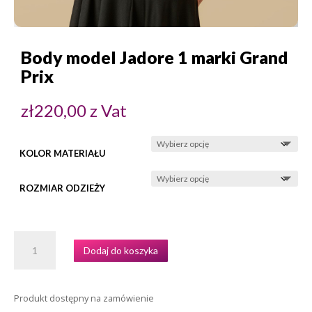
Body model Jadore 1 marki Grand
Prix
zł
220,00
z Vat
KOLOR MATERIAŁU
ROZMIAR ODZIEŻY
ILOŚĆ
Dodaj do koszyka
BODY
MODEL
JADORE
Produkt dostępny na zamówienie
1