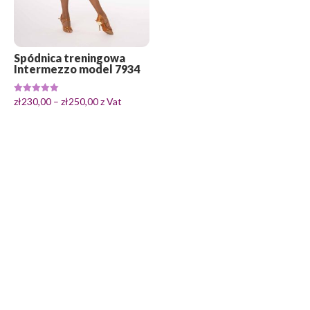
Spódnica treningowa
Intermezzo model 7934
Zakres
Oceniono
zł
230,00
–
zł
250,00
z Vat
5.00
cen:
na 5
od
zł230,00
do
zł250,00