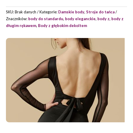
MARKI
GRAND
SKU:
Brak danych
Kategorie:
Damskie body
,
Stroje do tańca
PRIX
Znaczników:
body do standardu
,
body eleganckie
,
body z
,
body z
długim rękawem
,
Body z głębokim dekoltem