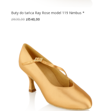
Buty do tańca Ray Rose model 119 Nimbus *
Pierwotna
Aktualna
zł
630,00
zł
540,00
cena
cena
wynosiła:
wynosi:
zł630,00.
zł540,00.