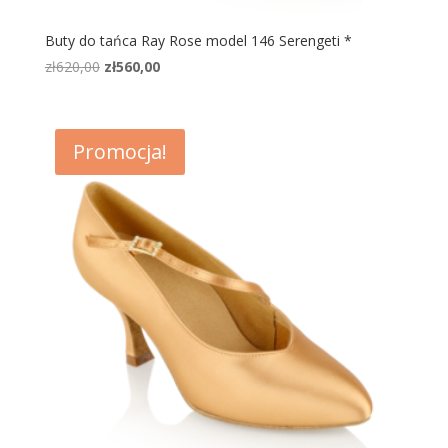
Buty do tańca Ray Rose model 146 Serengeti *
Pierwotna
Aktualna
zł
620,00
zł
560,00
cena
cena
wynosiła:
wynosi:
zł620,00.
zł560,00.
Promocja!