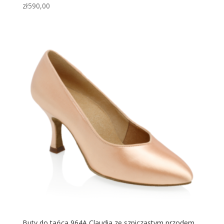
zł
590,00
Buty do tańca 964A Claudia ze szpiczastym przodem