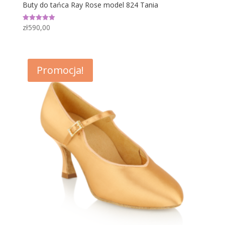
Buty do tańca Ray Rose model 824 Tania
zł
590,00
Oceniono
5.00
na 5
Promocja!