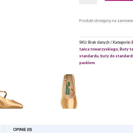
DO
TAŃCA
RAY
Produkt dostępny na zamówi
ROSE
MODEL
118
SKU:
Brak danych
Kategorie:
MUDSLIDE
tańca towarzyskiego
,
Buty t
standardu
,
buty do standard
paskiem
OPINIE (0)