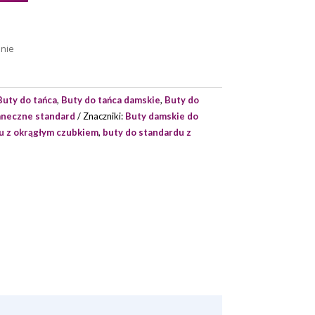
enie
Buty do tańca
,
Buty do tańca damskie
,
Buty do
aneczne standard
Znaczniki:
Buty damskie do
u z okrągłym czubkiem
,
buty do standardu z