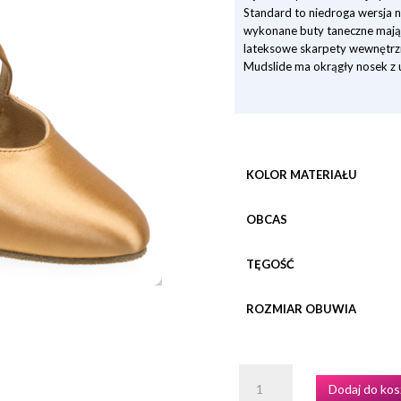
Standard to niedroga wersja 
wykonane buty taneczne mają 
lateksowe skarpety wewnętrz
Mudslide ma okrągły nosek z
KOLOR MATERIAŁU
OBCAS
TĘGOŚĆ
ROZMIAR OBUWIA
ILOŚĆ
Dodaj do kos
BUTY