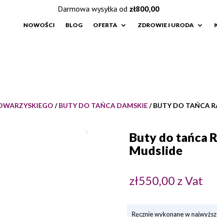
Darmowa wysyłka od
zł
800,00
NOWOŚCI
BLOG
OFERTA
ZDROWIE I URODA
TOWARZYSKIEGO
/
BUTY DO TAŃCA DAMSKIE
/ BUTY DO TAŃCA R
Buty do tańca 
Mudslide
zł
550,00
z Vat
Ręcznie wykonane w najwyższe