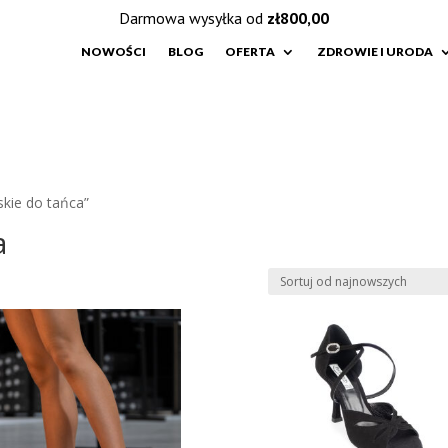
Darmowa wysyłka od
zł
800,00
NOWOŚCI
BLOG
OFERTA
ZDROWIE I URODA
kie do tańca”
a
e
h