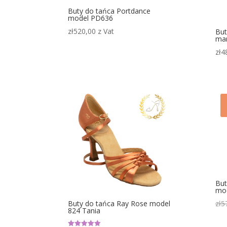
Buty do tańca Portdance
model PD636
zł
520,00
z Vat
But
mar
zł
4
But
mo
zł
5
Buty do tańca Ray Rose model
824 Tania