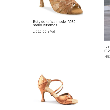
Buty do tańca model R530
marki Rummos
zł
520,00
z Vat
But
mo
zł
5