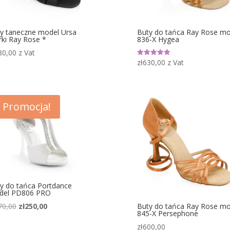
y taneczne model Ursa
Buty do tańca Ray Rose mo
ki Ray Rose *
836-X Hygea
80,00
z Vat
zł
630,00
z Vat
Oceniono
5.00
na 5
Promocja!
y do tańca Portdance
del PD806 PRO
Pierwotna
Aktualna
70,00
zł
250,00
Buty do tańca Ray Rose mo
845-X Persephone
cena
cena
zł
600,00
wynosiła:
wynosi: