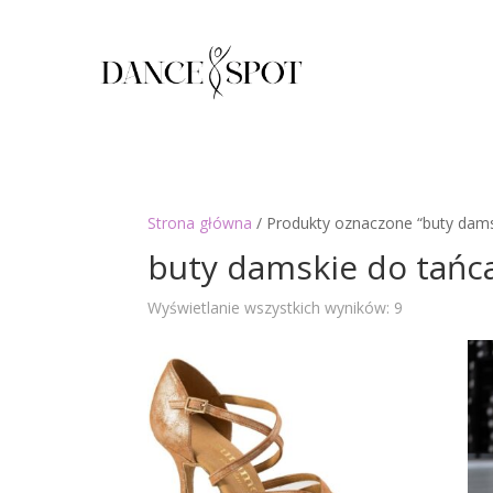
Strona główna
/ Produkty oznaczone “buty dams
buty damskie do tańc
Posortowan
Wyświetlanie wszystkich wyników: 9
według
najnowszyc