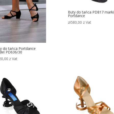
Buty do tańca PD817 marki
Portdance
zł
580,00
z Vat
y do tańca Portdance
del PD636/30
20,00
z Vat