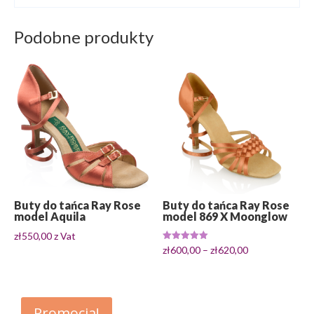
Podobne produkty
Buty do tańca Ray Rose
Buty do tańca Ray Rose
model Aquila
model 869 X Moonglow
zł
550,00
z Vat
Zakres
Oceniono
zł
600,00
–
zł
620,00
5.00
cen:
na 5
od
zł600,00
Promocja!
do