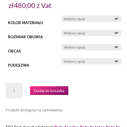
zł
480,00
z Vat
KOLOR MATERIAŁU
ROZMIAR OBUWIA
OBCAS
PODESZWA
ILOŚĆ
Dodaj do koszyka
BUTY
TANECZNE
MODEL
Produkt dostępny na zamówienie
URSA
MARKI
RAY