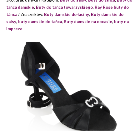
SKU:
Brak danych
Kategorii:
Buty do salsy
,
Buty do tańca
,
Buty do
ROSE
tańca damskie
,
Buty do tańca towarzyskiego
,
Ray Rose buty do
*
tánca
Znaczników:
Buty damskie do łaciny
,
Buty damskie do
salsy
,
buty damskie do tańca
,
Buty damskie na obcasie
,
buty na
impreze