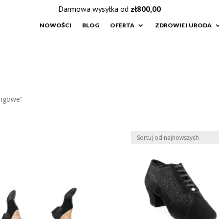
Darmowa wysyłka od
zł
800,00
NOWOŚCI
BLOG
OFERTA
ZDROWIE I URODA
ingowe”
e
h