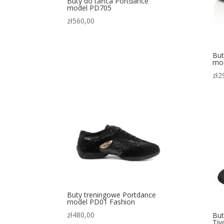
Buty do tańca Portdance
model PD705
zł
560,00
But
mo
zł
2
Buty treningowe Portdance
model PD01 Fashion
zł
480,00
But
Tivo