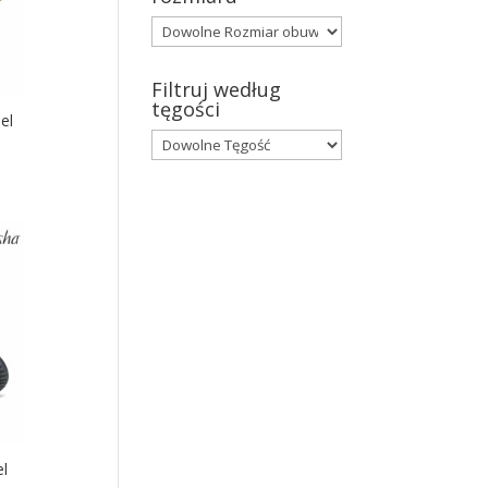
Filtruj według
tęgości
el
l