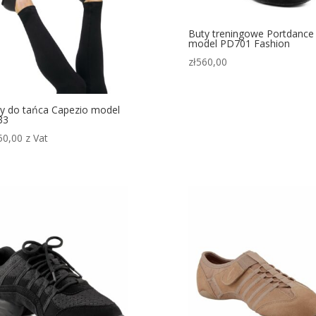
Buty treningowe Portdance
model PD701 Fashion
zł
560,00
y do tańca Capezio model
33
50,00
z Vat