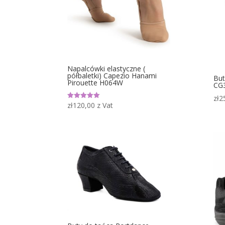
Napalcówki elastyczne (
półbaletki) Capezio Hanami
But
Pirouette H064W
CG
zł
2
zł
120,00
z Vat
Oceniono
5.00
na 5