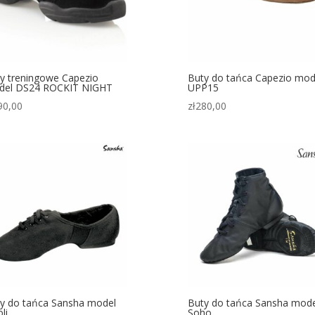
y treningowe Capezio
Buty do tańca Capezio mod
del DS24 ROCKIT NIGHT
UPP15
90,00
zł
280,00
y do tańca Sansha model
Buty do tańca Sansha mode
li
Soho