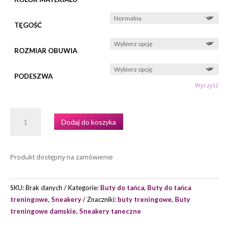
TĘGOŚĆ
ROZMIAR OBUWIA
PODESZWA
Wyczyść
ILOŚĆ
Dodaj do koszyka
BUTY
TRENINGOWE
PORTDANCE
Produkt dostępny na zamówienie
MODEL
PD01
FASHION
SKU:
Brak danych
Kategorie:
Buty do tańca
,
Buty do tańca
treningowe
,
Sneakery
Znaczniki:
buty treningowe
,
Buty
treningowe damskie
,
Sneakery taneczne