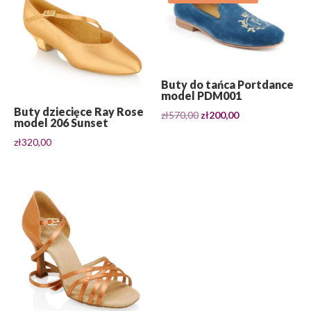
Buty do tańca Portdance
model PDM001
Buty dziecięce Ray Rose
Pierwotna
Aktualna
zł
570,00
zł
200,00
model 206 Sunset
cena
cena
zł
320,00
wynosiła:
wynosi:
zł570,00.
zł200,00.