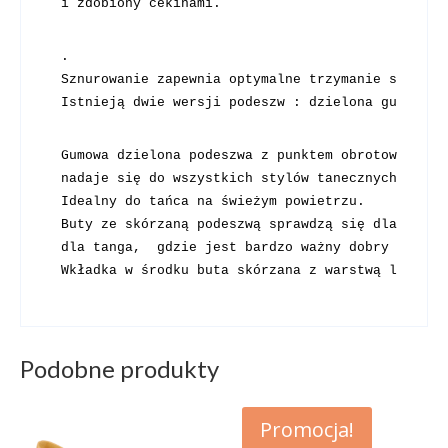
i zdobiony cekinami.
. 

Sznurowanie zapewnia optymalne trzymanie stopy p
Istnieją dwie wersji podeszw : dzielona gumowa z
Gumowa dzielona podeszwa z punktem obrotowym

nadaje się do wszystkich stylów tanecznych, taki
Idealny do tańca na świeżym powietrzu.

Buty ze skórzaną podeszwą sprawdzą się dla każde
dla tanga,  gdzie jest bardzo ważny dobry poślizg
Wkładka w środku buta skórzana z warstwą lateksu
Podobne produkty
Promocja!