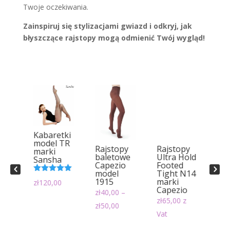
Twoje oczekiwania.
Zainspiruj się stylizacjami gwiazd i odkryj, jak
błyszczące rajstopy mogą odmienić Twój wygląd!
tki
Kabaretki
ezz
model TR
Rajstopy
Rajstopy
Ra
l
marki
baletowe
Ultra Hold
Ult
Sansha
Capezio
Footed
Sh
model
Tight N14
Fo
Oceniono
1915
marki
Ti
zł
120,00
5
5.00
na 5
Capezio
18
zł
40,00
–
ma
zł
65,00
z
Zakres
zł
50,00
Ca
Vat
cen:
Oce
zł
7