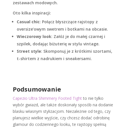
zestawach modowych.
Oto kilka inspiracji:​
Casual chic
:
Połącz błyszczące rajstopy z
oversize’owym swetrem i botkami na obcasie.
Wieczorowy look
:
Załóż je do małej czarnej i
szpilek, dodając biżuterię w stylu vintage.
Street style
:
Skomponuj je z krótkimi szortami,
t-shirtem z nadrukiem i sneakersami.
Podsumowanie
Capezio Ultra Shimmery Footed Tight
to nie tylko
wybór gwiazd, ale także doskonały sposób na dodanie
blasku własnym stylizacjom.
Niezależnie od tego, czy
planujesz wielkie wyjście, czy chcesz dodać odrobinę
glamour do codziennego looku, te rajstopy spełnią