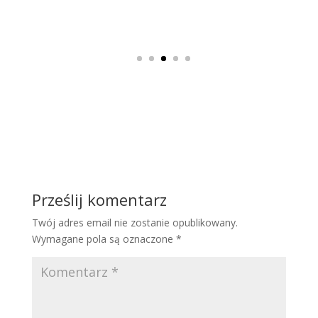
od
5.0
Vat
zł40,00
do
zł50,00
Prześlij komentarz
Twój adres email nie zostanie opublikowany.
Wymagane pola są oznaczone
*