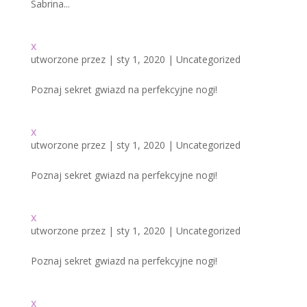
Sabrina...
x
utworzone przez
|
sty 1, 2020
|
Uncategorized
Poznaj sekret gwiazd na perfekcyjne nogi!
x
utworzone przez
|
sty 1, 2020
|
Uncategorized
Poznaj sekret gwiazd na perfekcyjne nogi!
x
utworzone przez
|
sty 1, 2020
|
Uncategorized
Poznaj sekret gwiazd na perfekcyjne nogi!
x