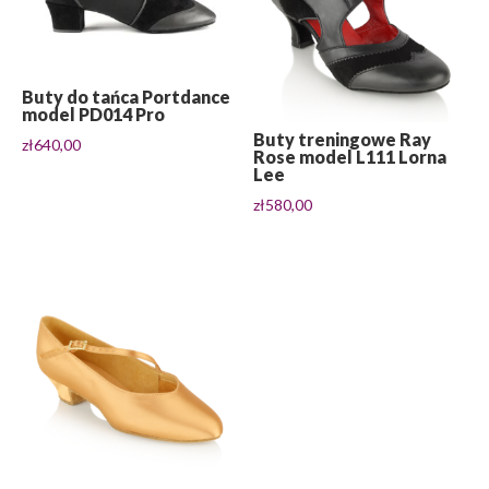
Buty do tańca Portdance
model PD014 Pro
Buty treningowe Ray
zł
640,00
Rose model L111 Lorna
Lee
zł
580,00