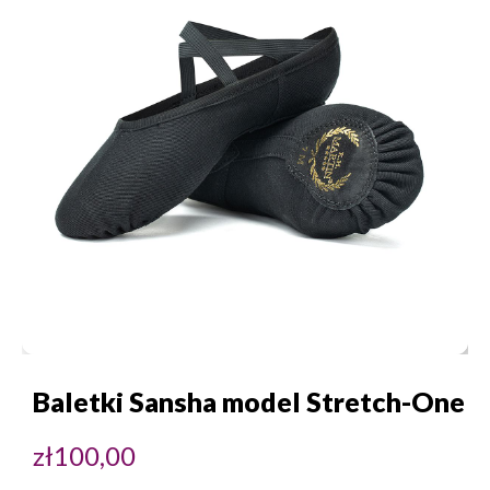
Baletki Sansha model Stretch-One
zł
100,00