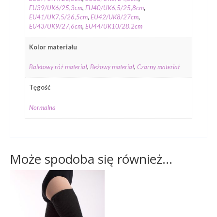
EU39/UK6/25,3cm
,
EU40/UK6,5/25,8cm
,
EU41/UK7,5/26,5cm
,
EU42/UK8/27cm
,
EU43/UK9/27,6cm
,
EU44/UK10/28.2cm
Kolor materiału
Baletowy róż materiał
,
Beżowy materiał
,
Czarny materiał
Tęgość
Normalna
Może spodoba się również…