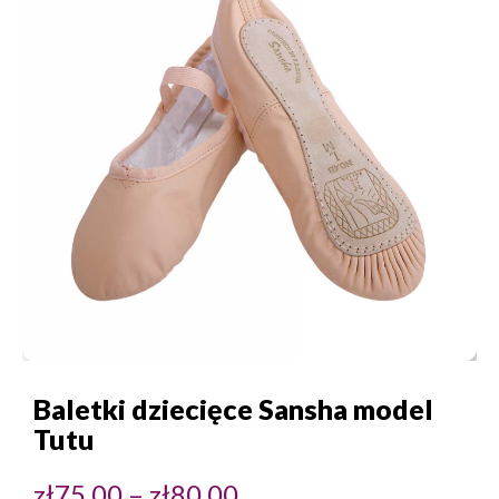
Baletki dziecięce Sansha model
Tutu
Zakres
zł
75,00
–
zł
80,00