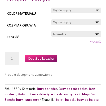
cen:
od
zł75,00
do
zł80,00
KOLOR MATERIAŁU
ROZMIAR OBUWIA
TĘGOŚĆ
Wyczyść
ILOŚĆ
Dodaj do koszyka
BALETKI
DZIECIĘCE
SANSHA
Produkt dostępny na zamówienie
MODEL
TUTU
SKU:
1830
Kategorie:
Buty do tańca
,
Buty do tańca balet, jazz,
modern
,
Buty do tańca dziecięce dla dziewczynek i chłopców
,
Sansha buty i sneakery
Znaczniki:
balet
,
baletki
,
buty do baletu