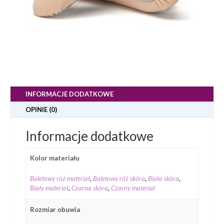
INFORMACJE DODATKOWE
OPINIE (0)
Informacje dodatkowe
Kolor materiału
Baletowy róż materiał
,
Baletowy róż skóra
,
Biała skóra
,
Biały materiał
,
Czarna skóra
,
Czarny materiał
Rozmiar obuwia