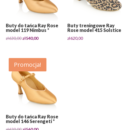
Buty do tańca Ray Rose
Buty treningowe Ray
model 119 Nimbus *
Rose model 415 Solstice
Pierwotna
Aktualna
zł
630,00
zł
540,00
zł
620,00
cena
cena
wynosiła:
wynosi:
zł630,00.
zł540,00.
Promocja!
Buty do tańca Ray Rose
model 146 Serengeti *
Pierwotna
Aktualna
zł
620,00
zł
560,00