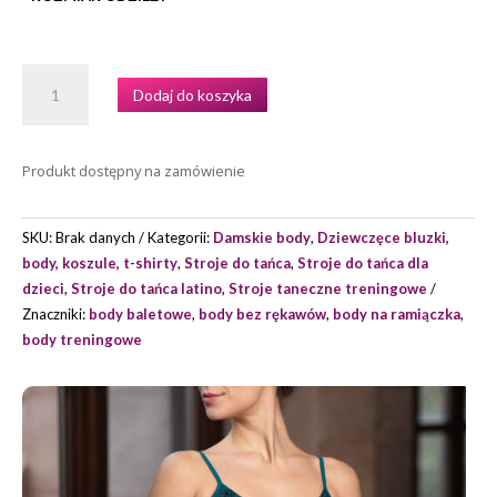
ILOŚĆ
Dodaj do koszyka
BODY
TRENINGOWE
INTERMEZZO
Produkt dostępny na zamówienie
MODEL
31587
SKU:
Brak danych
Kategorii:
Damskie body
,
Dziewczęce bluzki,
body, koszule, t-shirty
,
Stroje do tańca
,
Stroje do tańca dla
dzieci
,
Stroje do tańca latino
,
Stroje taneczne treningowe
Znaczniki:
body baletowe
,
body bez rękawów
,
body na ramiączka
,
body treningowe