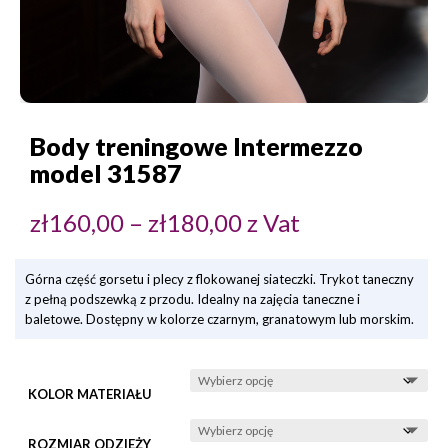
Body treningowe Intermezzo
model 31587
Zakres
zł
160,00
–
zł
180,00
z Vat
cen:
od
zł160,00
do
zł180,00
Górna część gorsetu i plecy z flokowanej siateczki. Trykot taneczny
z pełną podszewką z przodu. Idealny na zajęcia taneczne i
baletowe. Dostępny w kolorze czarnym, granatowym lub morskim.
KOLOR MATERIAŁU
ROZMIAR ODZIEŻY