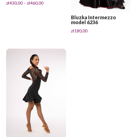
Zakres
zł
430,00
–
zł
460,00
cen:
od
Bluzka Intermezzo
model 6236
zł430,00
zł
180,00
do
zł460,00