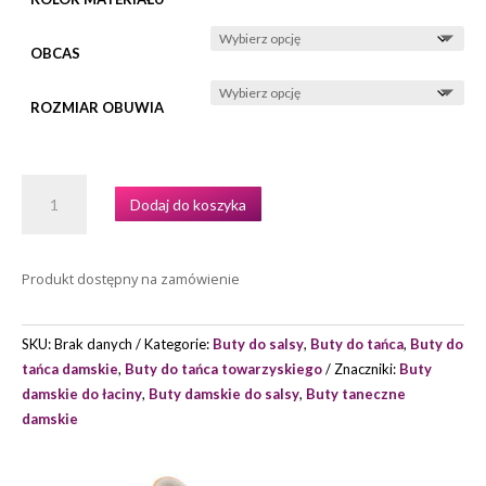
OBCAS
ROZMIAR OBUWIA
ILOŚĆ
Dodaj do koszyka
BUTY
DO
TAŃCA
Produkt dostępny na zamówienie
PORTDANCE
MODEL
PD818
SKU:
Brak danych
Kategorie:
Buty do salsy
,
Buty do tańca
,
Buty do
tańca damskie
,
Buty do tańca towarzyskiego
Znaczniki:
Buty
damskie do łaciny
,
Buty damskie do salsy
,
Buty taneczne
damskie