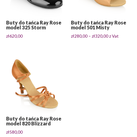
Buty do tańca Ray Rose
Buty do tańca Ray Rose
model 325 Storm
model 501 Misty
Zakres
zł
620,00
zł
280,00
–
zł
320,00
z Vat
cen:
od
zł280,00
do
zł320,00
Buty do tańca Ray Rose
model 820 Blizzard
zł
580,00