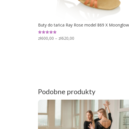
Buty do tańca Ray Rose model 869 X Moonglow
Zakres
zł
600,00
–
zł
620,00
Oceniono
5.00
cen:
na 5
od
zł600,00
do
zł620,00
Podobne produkty