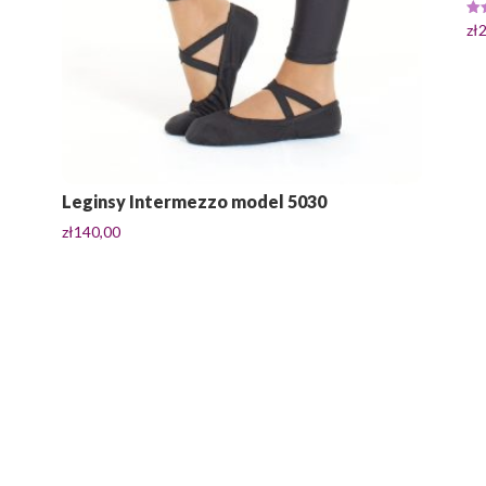
Oce
zł
5.0
na 
Leginsy Intermezzo model 5030
zł
140,00