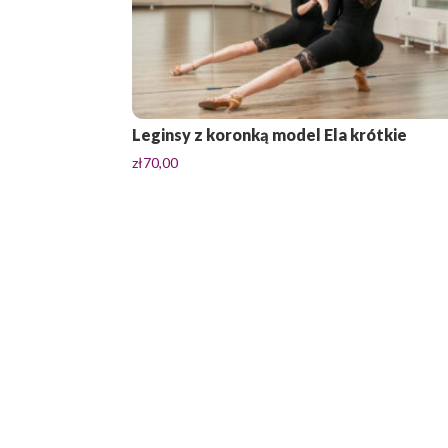
Leginsy z koronką model Ela krótkie
zł
70,00