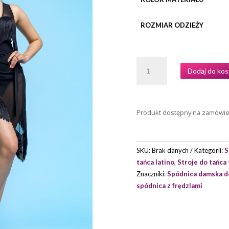
ROZMIAR ODZIEŻY
ILOŚĆ
Dodaj do kos
SPÓDNICA
TRENINGOWA
MODEL
EMRATA
Produkt dostępny na zamówi
MARKI
GRAND
PRIX
SKU:
Brak danych
Kategorii:
S
tańca latino
,
Stroje do tańca
Znaczniki:
Spódnica damska do
spódnica z frędzlami