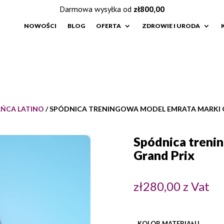
Darmowa wysyłka od
zł
800,00
NOWOŚCI
BLOG
OFERTA
ZDROWIE I URODA
AŃCA LATINO
/ SPÓDNICA TRENINGOWA MODEL EMRATA MARKI 
Spódnica treni
Grand Prix
zł
280,00
z Vat
KOLOR MATERIAŁU