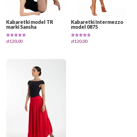
Kabaretki model TR
Kabaretki Intermezzo
marki Sansha
model 0875
Oceniono
Oceniono
zł
120,00
zł
120,00
5.00
5.00
na 5
na 5