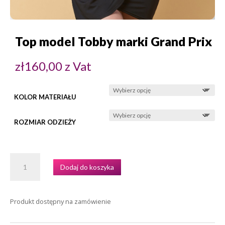
Top model Tobby marki Grand Prix
zł
160,00
z Vat
KOLOR MATERIAŁU
ROZMIAR ODZIEŻY
ILOŚĆ
Dodaj do koszyka
TOP
MODEL
TOBBY
Produkt dostępny na zamówienie
MARKI
GRAND