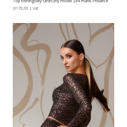
Top treningowy taneczny model 294 marki Pridance
zł
170,00
z Vat