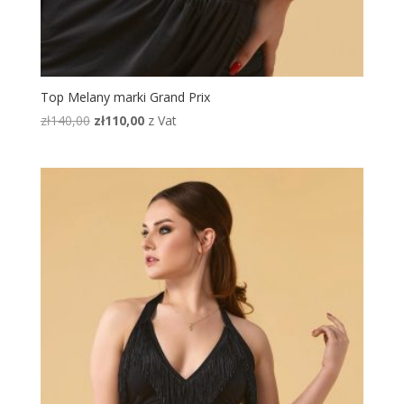
Top Melany marki Grand Prix
Pierwotna
Aktualna
zł
140,00
zł
110,00
z Vat
cena
cena
wynosiła:
wynosi:
zł140,00.
zł110,00.