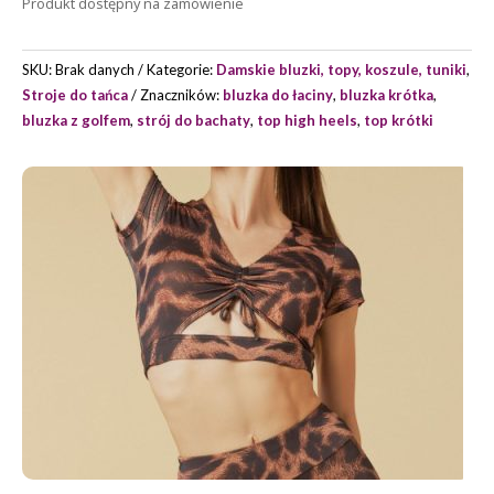
Produkt dostępny na zamówienie
MALIA
MARKI
GRAND
SKU:
Brak danych
Kategorie:
Damskie bluzki, topy, koszule, tuniki
,
PRIX
Stroje do tańca
Znaczników:
bluzka do łaciny
,
bluzka krótka
,
bluzka z golfem
,
strój do bachaty
,
top high heels
,
top krótki