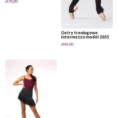
zł
70,00
Getry treningowe
Intermezzo model 2655
zł
45,00