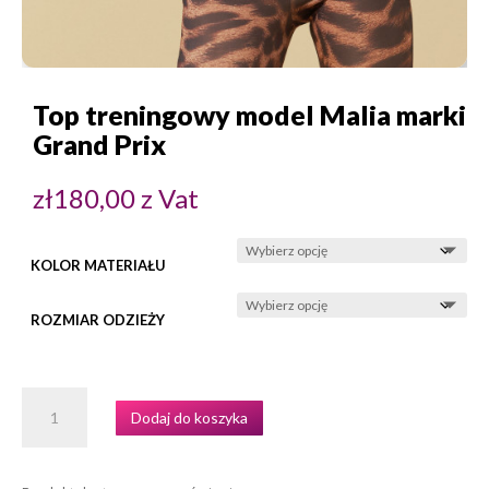
Top treningowy model Malia marki
Grand Prix
zł
180,00
z Vat
KOLOR MATERIAŁU
ROZMIAR ODZIEŻY
ILOŚĆ
Dodaj do koszyka
TOP
TRENINGOWY
MODEL