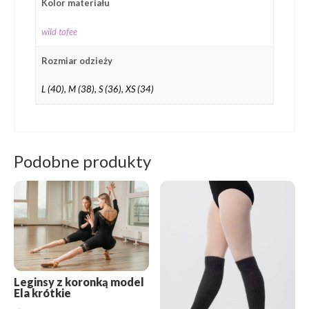
Kolor materiału
wild tofee
Rozmiar odzieży
L (40), M (38), S (36), XS (34)
Podobne produkty
Leginsy z koronką model
Ela krótkie