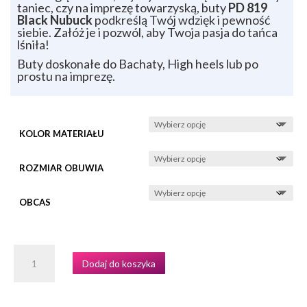
taniec, czy na imprezę towarzyską, buty
PD 819
Black Nubuck
podkreślą Twój wdzięk i pewność
siebie. Załóż je i pozwól, aby Twoja pasja do tańca
lśniła!
Buty doskonałe do Bachaty, High heels lub po
prostu na imprezę.
KOLOR MATERIAŁU
ROZMIAR OBUWIA
OBCAS
ILOŚĆ
Dodaj do koszyka
BUTY
DO
TAŃCA