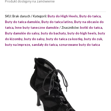
Produkt dostępny na zamówienie
PD819
MARKI
PORTDANCE
SKU:
Brak danych
Kategorii:
Buty do High Heels
,
Buty do tańca
,
Buty do tańca damskie
,
Buty do tańca latino
,
Buty na obcasie do
tańca
,
Inne buty taneczne damskie
Znaczników:
botki do tańca
,
Buty damskie do salsy
,
buty do bachaty
,
buty do high heels
,
buty
do kizomby
,
buty do salsy
,
buty do tańca za kostkę
,
buty do zuk
,
buty na impreze
,
sandały do tańca
,
sznurowane buty do tańca