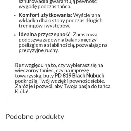
sznurowadła gwarantują pewność i
wygodę podczas tańca.
Komfort użytkowania
: Wyściełana
wkładka dba o stopy podczas długich
treningów i występów.
Idealna przyczepność
: Zamszowa
podeszwa zapewnia balans między
poślizgiem a stabilnością, pozwalając na
precyzyjne ruchy.
Bez względu na to, czy wybierasz się na
wieczorny taniec, czy na imprezę
towarzyską, buty
PD 819 Black Nubuck
podkreślą Twój wdzięk i pewność siebie.
Załóż je i pozwól, aby Twoja pasja do tańca
lśniła!
Podobne produkty