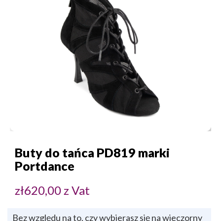
Buty do tańca PD819 marki
Portdance
zł
620,00
z Vat
Bez względu na to, czy wybierasz się na wieczorny