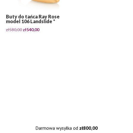
Buty do tańca Ray Rose
model 106 Landslide *
Pierwotna
Aktualna
zł
580,00
zł
540,00
cena
cena
wynosiła:
wynosi:
zł580,00.
zł540,00.
Darmowa wysyłka od
zł
800,00