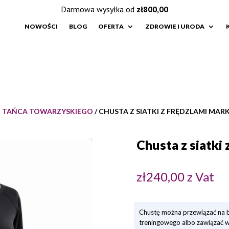
Darmowa wysyłka od
zł
800,00
NOWOŚCI
BLOG
OFERTA
ZDROWIE I URODA
O TAŃCA TOWARZYSKIEGO
/ CHUSTA Z SIATKI Z FRĘDZLAMI MAR
Chusta z siatki
zł
240,00
z Vat
Chustę można przewiązać na b
treningowego albo zawiązać w 