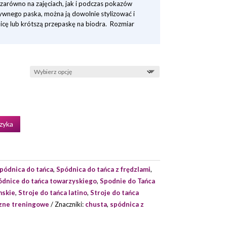
 zarówno na zajęciach, jak i podczas pokazów
ywnego paska, można ją dowolnie stylizować i
icę lub krótszą przepaskę na biodra. Rozmiar
zyka
pódnica do tańca
,
Spódnica do tańca z frędzlami
,
ódnice do tańca towarzyskiego
,
Spodnie do Tańca
mskie
,
Stroje do tańca latino
,
Stroje do tańca
czne treningowe
Znaczniki:
chusta
,
spódnica z