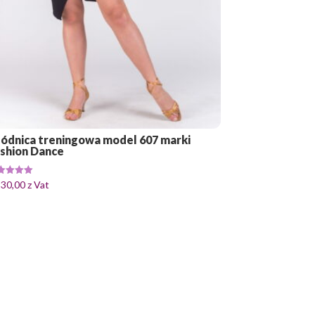
ódnica treningowa model 607 marki
shion Dance
niono
230,00
z Vat
0
5