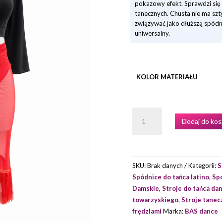
pokazowy efekt. Sprawdzi się
tanecznych. Chusta nie ma szt
związywać jako dłuższą spódn
uniwersalny.
KOLOR MATERIAŁU
ILOŚĆ
Dodaj do kos
CHUSTA
Z
SIATKI
Z
SKU:
Brak danych
Kategorii:
S
FRĘDZLAMI
Spódnice do tańca latino
,
Sp
MARKI
Damskie
,
Stroje do tańca da
BAS
towarzyskiego
,
Stroje tane
DANCE
frędzlami
Marka:
BAS dance