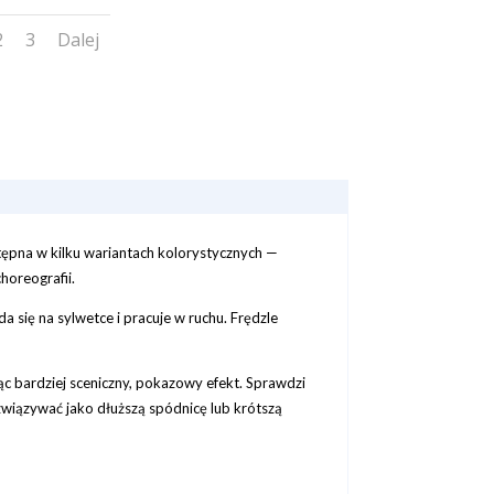
2
3
Dalej
stępna w kilku wariantach kolorystycznych —
horeografii.
da się na sylwetce i pracuje w ruchu. Frędzle
c bardziej sceniczny, pokazowy efekt. Sprawdzi
związywać jako dłuższą spódnicę lub krótszą