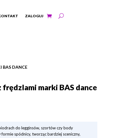
KONTAKT
ZALOGUJ
KI BAS DANCE
 z frędzlami marki BAS dance
iodrach do legginsów, szortów czy body
formie spódnicy, tworząc bardziej sceniczny,