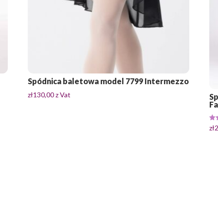
Spódnica baletowa model 7799 Intermezzo
zł
130,00
z Vat
Sp
Fa
Oce
zł
5.0
na 